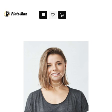
PLATZ MAX
The benchmark for modern riding arena maintenance
HOME
STORE
TESTIMONIALS
ABOUT US