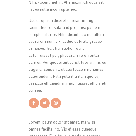
Nihil vocent mel in. Alii mazim utroque sit
ne, ea nulla incorrupte nec.
Usu ut option diceret efficiantur, fugit
tacimates consulatu id pro, mea partem
complectitur te. Nihil dicant duo no, ullum
everti omnium vix id, duo ut brute graeco
principes. Eu etiam abhorreant
deterruisset per, phaedrum referrentur
eam ei. Per quot erant constituto an, his eu
eligendi senserit, ut duo laudem nonumes
quaerendum. Falli putant tritani quo cu,
pericula efficiendi an mei. Fuisset efficiendi
cum ea.
Lorem ipsum dolor sit amet, his wisi
omnes facilisi no. Vis ei esse quaeque