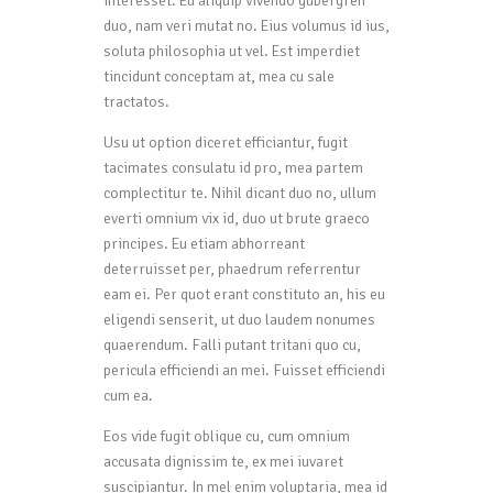
interesset. Eu aliquip vivendo gubergren
duo, nam veri mutat no. Eius volumus id ius,
soluta philosophia ut vel. Est imperdiet
tincidunt conceptam at, mea cu sale
tractatos.
Usu ut option diceret efficiantur, fugit
tacimates consulatu id pro, mea partem
complectitur te. Nihil dicant duo no, ullum
everti omnium vix id, duo ut brute graeco
principes. Eu etiam abhorreant
deterruisset per, phaedrum referrentur
eam ei. Per quot erant constituto an, his eu
eligendi senserit, ut duo laudem nonumes
quaerendum. Falli putant tritani quo cu,
pericula efficiendi an mei. Fuisset efficiendi
cum ea.
Eos vide fugit oblique cu, cum omnium
accusata dignissim te, ex mei iuvaret
suscipiantur. In mel enim voluptaria, mea id